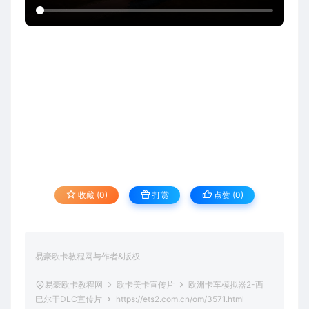
收藏 (0)
打赏
点赞 (
0
)
易豪欧卡教程网与作者&版权
易豪欧卡教程网
欧卡美卡宣传片
欧洲卡车模拟器2-西
巴尔干DLC宣传片
https://ets2.com.cn/om/3571.html