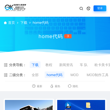
登录
首页
下载
home代码
home代码
3
分类导航：
下载
教程
新闻资讯
车 队
欧卡美卡
二级分类：
全部
home代码
MOD
MOD制作工具
最新
最热
随机