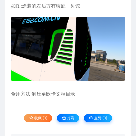
如图:涂装的左后方有瑕疵，见谅
食用方法:解压至欧卡文档目录
收藏 (0)
打赏
点赞 (
0
)