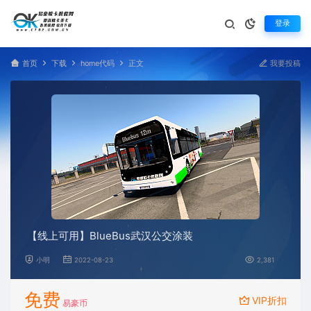
登录
首页
下载
home代码
正文
我要投稿
【线上可用】BlueBus武汉公交涂装
小明
2022-08-23
2,381
免费
VIP折扣
易豪币