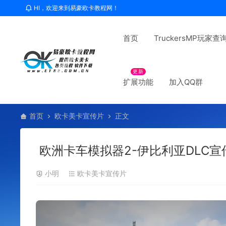
HI，欢迎来到易豪欧卡教程网！
首页
TruckersMP玩家查
更新
扩展功能
加入QQ群
首页
欧卡美卡宣传片
正文
欧洲卡车模拟器2-伊比利亚DLC宣
小明
欧卡美卡宣传片