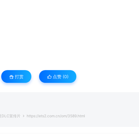
打赏
点赞 (
0
)
亚DLC宣传片
https://ets2.com.cn/om/3589.html