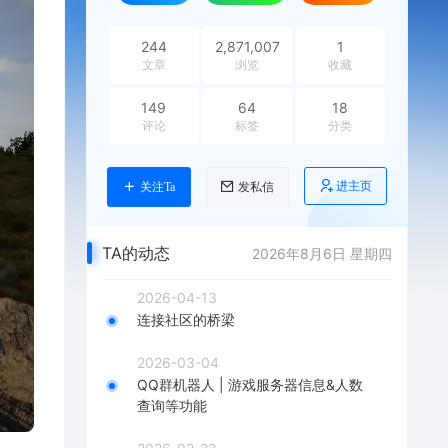
244
2,871,007
1
文章
浏览
收藏
149
64
18
评论
标签
分类
进主页
关注Ta
发私信
TA的动态
2026年8月6日 星期四
2026-04-13
连接社区的桥梁
2026-03-04
QQ群机器人 | 游戏服务器信息&人数
查询等功能