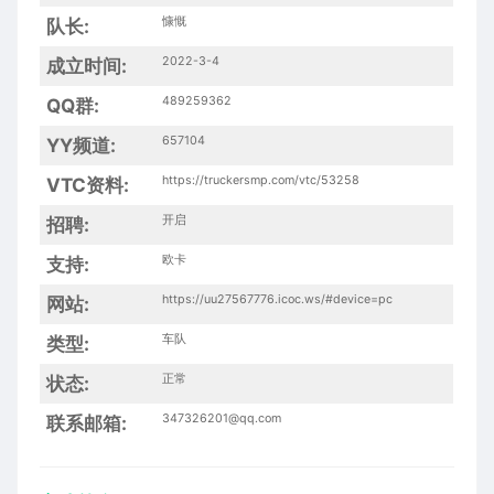
慷慨
队长:
2022-3-4
成立时间:
489259362
QQ群:
657104
YY频道:
https://truckersmp.com/vtc/53258
VTC资料:
开启
招聘:
欧卡
支持:
https://uu27567776.icoc.ws/#device=pc
网站:
车队
类型:
正常
状态:
347326201@qq.com
联系邮箱: