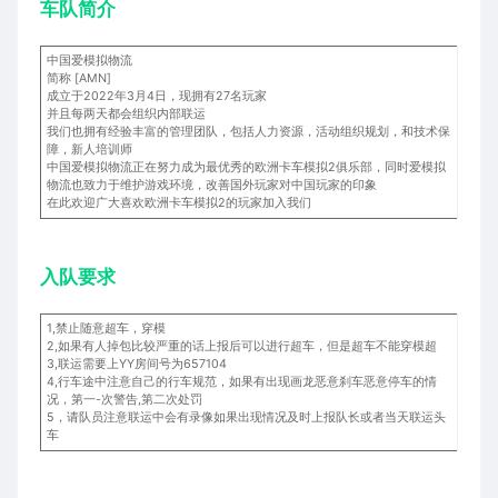
车队简介
中国爱模拟物流
简称 [AMN]
成立于2022年3月4日，现拥有27名玩家
并且每两天都会组织内部联运
我们也拥有经验丰富的管理团队，包括人力资源，活动组织规划，和技术保
障，新人培训师
中国爱模拟物流正在努力成为最优秀的欧洲卡车模拟2俱乐部，同时爱模拟
物流也致力于维护游戏环境，改善国外玩家对中国玩家的印象
在此欢迎广大喜欢欧洲卡车模拟2的玩家加入我们
入队要求
1,禁止随意超车，穿模
2,如果有人掉包比较严重的话上报后可以进行超车，但是超车不能穿模超
3,联运需要上YY房间号为657104
4,行车途中注意自己的行车规范，如果有出现画龙恶意刹车恶意停车的情
况，第一-次警告,第二次处罚
5，请队员注意联运中会有录像如果出现情况及时上报队长或者当天联运头
车