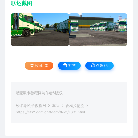
联运截图
收藏 (0)
打赏
点赞 (
5
)
易豪欧卡教程网与作者&版权
易豪欧卡教程网
车队
爱模拟物流
https://ets2.com.cn/team/fleet/1631.html