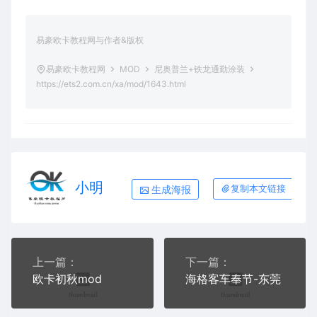
易豪欧卡教程网与作者&版权
易豪欧卡教程网
MOD
尼奥普兰+铁龙通勤涂装
https://ets2.com.cn/xa/mod/1643.html
小明
生成海报
复制本文链接
上一篇：
下一篇：
欧卡初秋mod
海格客车奉节-东莞