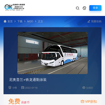
登录
首页
下载
MOD
正文
我要投稿
尼奥普兰+铁龙通勤涂装
小明
2022-07-10
3,923
免费
VIP折扣
易豪币