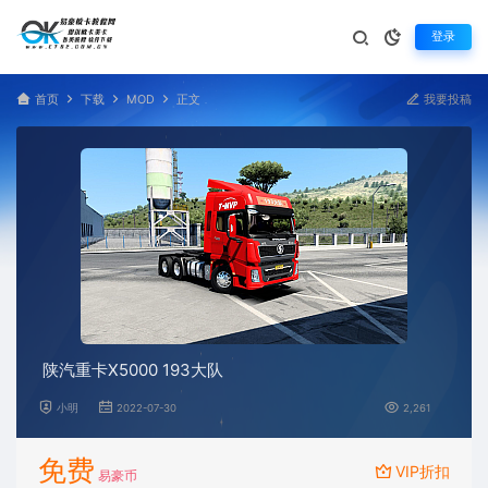
登录
首页
下载
MOD
正文
我要投稿
陕汽重卡X5000 193大队
小明
2022-07-30
2,261
免费
VIP折扣
易豪币