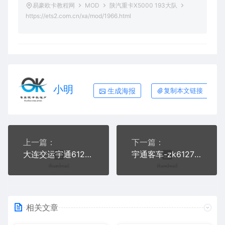
易豪欧卡教程网
MOD
陕汽重卡X5000 193大队
https://ets2.com.cn/xa/mod/1966.html
小明
生成海报
复制本文链接
上一篇：
下一篇：
大连交运宇通6122H9尾翼改装版
宇通客车-zk6127hwp卧铺 南充-广州1.44s
相关文章