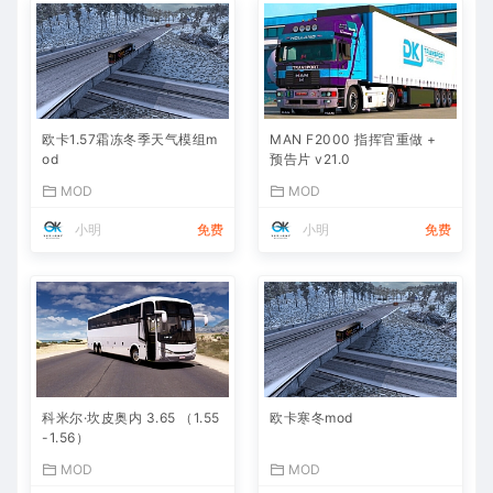
欧卡1.57霜冻冬季天气模组m
MAN F2000 指挥官重做 +
od
预告片 v21.0
MOD
MOD
小明
免费
小明
免费
科米尔·坎皮奥内 3.65 （1.55
欧卡寒冬mod
-1.56）
MOD
MOD