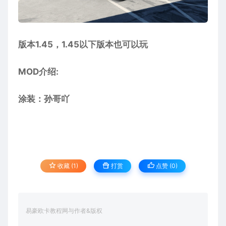
版本1.45，1.45以下版本也可以玩
MOD介绍:
涂装：孙哥吖
收藏 (1)
打赏
点赞 (
0
)
易豪欧卡教程网与作者&版权