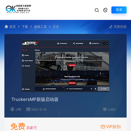
登录
首页
下载
游戏工具
正文
我要投稿
TruckersMP新版启动器
小明
2022-12-10
2,457
免费
VIP折扣
易豪币