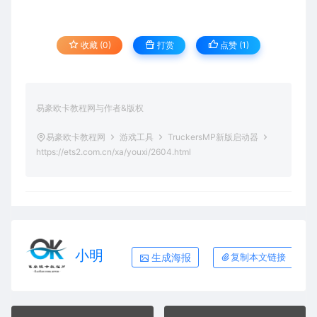
收藏 (0)
打赏
点赞 (
1
)
易豪欧卡教程网与作者&版权
易豪欧卡教程网
游戏工具
TruckersMP新版启动器
https://ets2.com.cn/xa/youxi/2604.html
小明
生成海报
复制本文链接