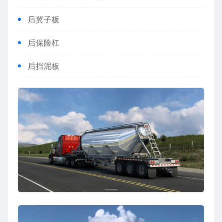
后翼子板
后保险杠
后挡泥板