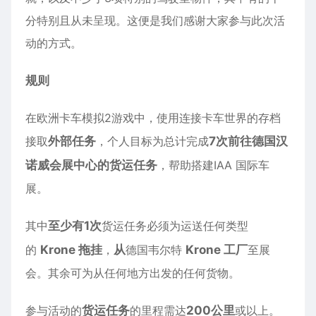
分特别且从未呈现。这便是我们感谢大家参与此次活
动的方式。
规则
在欧洲卡车模拟2游戏中，使用连接
卡车世界
的存档
接取
外部任务
，个人目标为总计完成
7次前往德国汉
诺威会展中心的货运任务
，帮助搭建IAA 国际车
展。
其中
至少有1次
货运任务必须为运送任何类型
的
Krone 拖挂
，
从
德国韦尔特
Krone 工厂
至展
会。其余可为从任何地方出发的任何货物。
参与活动的
货运任务
的里程需达
200公里
或以上。