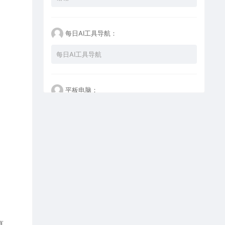
每日AI工具导航：
每日AI工具导航
平板电脑：
什么也不做，看看再说
GaobeiH：
谢谢
真