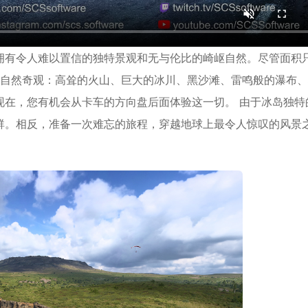
拥有令人难以置信的独特景观和无与伦比的崎岖自然。尽管面积
各种自然奇观：高耸的火山、巨大的冰川、黑沙滩、雷鸣般的瀑布
现在，您有机会从卡车的方向盘后面体验这一切。 由于冰岛独特
群。相反，准备一次难忘的旅程，穿越地球上最令人惊叹的风景