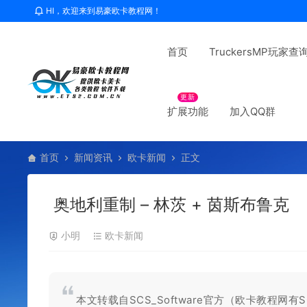
HI，欢迎来到易豪欧卡教程网！
首页
TruckersMP玩家查
更新
扩展功能
加入QQ群
首页
新闻资讯
欧卡新闻
正文
奥地利重制 – 林茨 + 茵斯布鲁克
小明
欧卡新闻
本文转载自SCS_Software官方（欧卡教程网有