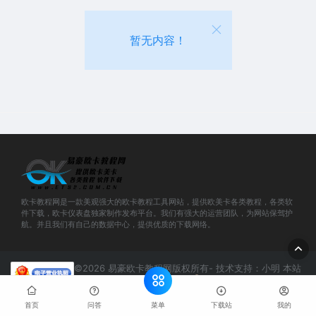
暂无内容！
欧卡教程网是一款美观强大的欧卡教程工具网站，提供欧美卡各类教程，各类软
件下载，欧卡仪表盘独家制作发布平台。我们有强大的运营团队，为网站保驾护
航。并且我们有自己的数据中心，提供优质的下载网络。
©2026 易豪欧卡教程网版权所有- 技术支持：小明 本站
支持IPv6访问
网站地图
鲁公网安备
37160202000582号
鲁ICP备2020036504号-12
菜单
首页
问答
下载站
我的