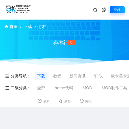
登录
首页
下载
存档
存档
0
分类导航：
下载
教程
新闻资讯
车 队
欧卡美卡
二级分类：
全部
home代码
MOD
MOD制作工具
最新
最热
随机