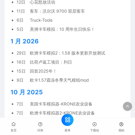
12日
心花怒放活动
11日
客车：沃尔沃 9700 双层客车
6日
Truck-Tools
5日
美洲卡车模拟：10 周年生日快乐！
1 月 2026
29日
欧洲卡车模拟2：1.58 版本更新开放测试
16日
比荷卢返工项目：列日
15日
回首2025年！
9日
欧卡1.57霜冻冬季天气模组mod
10 月 2025
7日
美国卡车模拟器-KRONE农业设备
7日
欧洲卡车模拟器2-KRONE农业设备
9 月 2025
菜单
首页
问答
下载站
我的